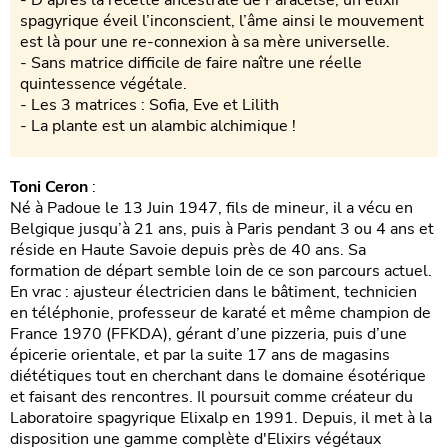
- D’après la recette ancestrale de Paracelse, un élixir
spagyrique éveil l’inconscient, l’âme ainsi le mouvement
est là pour une re-connexion à sa mère universelle.
- Sans matrice difficile de faire naître une réelle
quintessence végétale.
- Les 3 matrices : Sofia, Eve et Lilith
- La plante est un alambic alchimique !
Toni Ceron
:
Né à Padoue le 13 Juin 1947, fils de mineur, il a vécu en
Belgique jusqu’à 21 ans, puis à Paris pendant 3 ou 4 ans et
réside en Haute Savoie depuis près de 40 ans. Sa
formation de départ semble loin de ce son parcours actuel.
En vrac : ajusteur électricien dans le bâtiment, technicien
en téléphonie, professeur de karaté et même champion de
France 1970 (FFKDA), gérant d’une pizzeria, puis d’une
épicerie orientale, et par la suite 17 ans de magasins
diététiques tout en cherchant dans le domaine ésotérique
et faisant des rencontres. Il poursuit comme créateur du
Laboratoire spagyrique Elixalp en 1991. Depuis, il met à la
disposition une gamme complète d'Elixirs végétaux